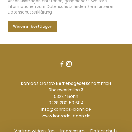
Anschlussfragen entstehen, gespeichert. Weitere
Informationen zum Datenschutz finden Sie in unserer
Datenschutzerklärung
.
Widerruf bestätigen


Konrads Gastro Betriebsgesellschaft mbH
Rheinwerkallee 3
53227 Bonn
0228 280 50 684
info@konrads-bonn.de
www.konrads-bonn.de
Vertrag widerrufen
Impressum
Datenschutz